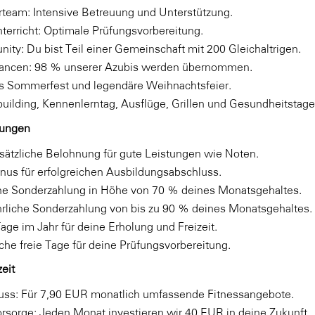
rteam: Intensive Betreuung und Unterstützung.
nterricht: Optimale Prüfungsvorbereitung.
ty: Du bist Teil einer Gemeinschaft mit 200 Gleichaltrigen.
ncen: 98 % unserer Azubis werden übernommen.
s Sommerfest und legendäre Weihnachtsfeier.
uilding, Kennenlerntag, Ausflüge, Grillen und Gesundheitstage
lungen
usätzliche Belohnung für gute Leistungen wie Noten.
us für erfolgreichen Ausbildungsabschluss.
che Sonderzahlung in Höhe von 70 % deines Monatsgehaltes.
rliche Sonderzahlung von bis zu 90 % deines Monatsgehaltes.
age im Jahr für deine Erholung und Freizeit.
iche freie Tage für deine Prüfungsvorbereitung.
eit
uss: Für 7,90 EUR monatlich umfassende Fitnessangebote.
orsorge: Jeden Monat investieren wir 40 EUR in deine Zukunft.