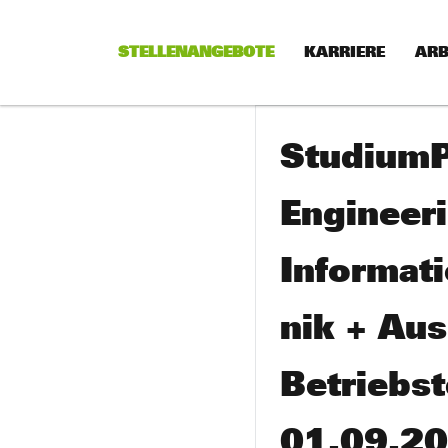
STELLENANGEBOTE
KARRIERE
ARB
StudiumP
Engineeri
Informat
nik + Aus
Betriebs
01.09.2