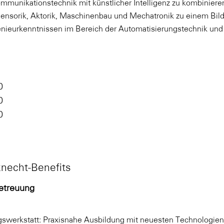
ommunikationstechnik mit künstlicher Intelligenz zu kombiniere
Sensorik, Aktorik, Maschinenbau und Mechatronik zu einem Bi
enieurkenntnissen im Bereich der Automatisierungstechnik und
0
0
0
necht-Benefits
etreuung
werkstatt: Praxisnahe Ausbildung mit neuesten Technologien