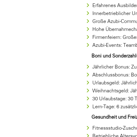
Erfahrenes Ausbilde
Innerbetrieblicher U
Große Azubi-Communi
Hohe Übernahmecha
Firmenfeiern: Große
Azubi-Events: Teamb
Boni und Sonderzah
Jährlicher Bonus: Z
Abschlussbonus: Bon
Urlaubsgeld: Jährli
Weihnachtsgeld: Jäh
30 Urlaubstage: 30 T
Lern-Tage: 6 zusätzl
Gesundheit und Freiz
Fitnessstudio-Zusch
Betriebliche Altersv