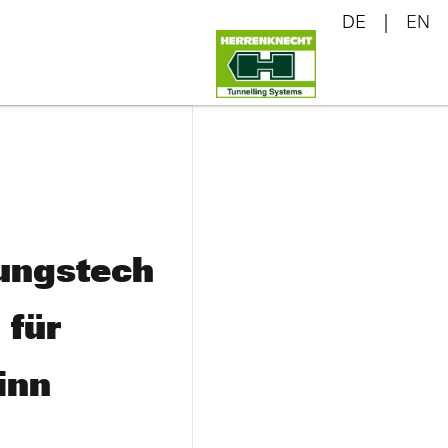
DE
EN
ungstech
 für
inn