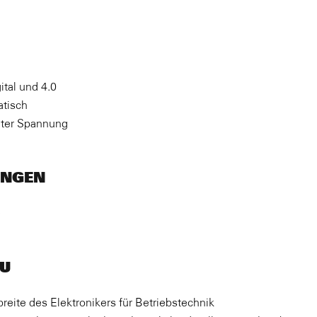
ital und 4.0
atisch
nter Spannung
UNGEN
e
DU
eite des Elektronikers für Betriebstechnik