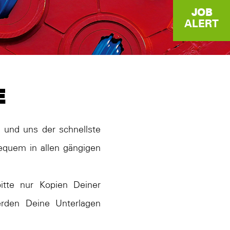
JOB
ALERT
E
 und uns der schnellste
equem in allen gängigen
tte nur Kopien Deiner
erden Deine Unterlagen